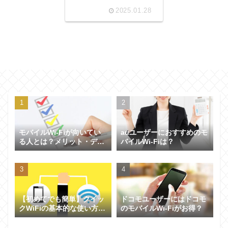
2025.01.28
モバイルWi-Fiが向いてい
auユーザーにおすすめのモ
る人とは？メリット・デメ
バイルWi-Fiは？
リットを解説！
【初めてでも簡単】クイッ
ドコモユーザーにはドコモ
クWiFiの基本的な使い方か
のモバイルWi-Fiがお得？
ら困ったときのトラブル対
策までわかりやすく解説