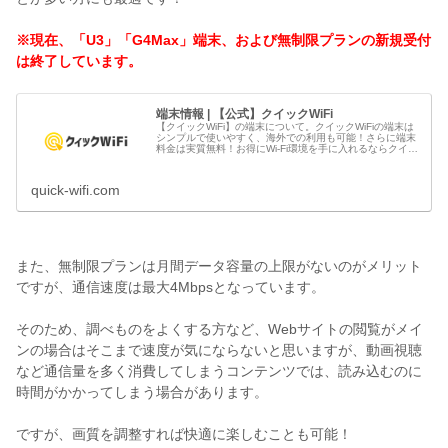
※現在、「U3」「G4Max」端末、および無制限プランの新規受付
は終了しています。
端末情報 | 【公式】クイックWiFi
【クイックWiFi】の端末について。クイックWiFiの端末は
シンプルで使いやすく、海外での利用も可能！さらに端末
料金は実質無料！お得にWi-Fi環境を手に入れるならクイッ
クWiFiで。
quick-wifi.com
また、無制限プランは月間データ容量の上限がないのがメリット
ですが、通信速度は最大4Mbpsとなっています。
そのため、調べものをよくする方など、Webサイトの閲覧がメイ
ンの場合はそこまで速度が気にならないと思いますが、動画視聴
など通信量を多く消費してしまうコンテンツでは、読み込むのに
時間がかかってしまう場合があります。
ですが、画質を調整すれば快適に楽しむことも可能！