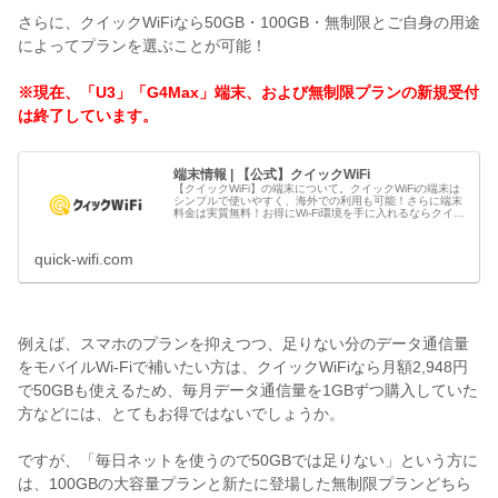
さらに、クイックWiFiなら50GB・100GB・無制限とご自身の用途
によってプランを選ぶことが可能！
※現在、「U3」「G4Max」端末、および無制限プランの新規受付
は終了しています。
端末情報 | 【公式】クイックWiFi
【クイックWiFi】の端末について。クイックWiFiの端末は
シンプルで使いやすく、海外での利用も可能！さらに端末
料金は実質無料！お得にWi-Fi環境を手に入れるならクイッ
クWiFiで。
quick-wifi.com
例えば、スマホのプランを抑えつつ、足りない分のデータ通信量
をモバイルWi-Fiで補いたい方は、クイックWiFiなら月額2,948円
で50GBも使えるため、毎月データ通信量を1GBずつ購入していた
方などには、とてもお得ではないでしょうか。
ですが、「毎日ネットを使うので50GBでは足りない」という方に
は、100GBの大容量プランと新たに登場した無制限プランどちら