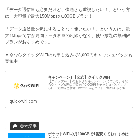
「データ通信量も必要だけど、快適さも重視したい！」という方
は、大容量で最大150Mbpsの100GBプラン！
「データ通信量を気にすることなく使いたい！」という方は、最
大4Mbpsですが月間データ容量の制限がなく、使い放題の無制限
プランがおすすめです。
▼今ならクイックWiFiのお申し込みで8,000円キャッシュバックも
実施中！
キャンペーン | 【公式】クイックWiFi
【クイックWiFi】のおトクなキャンペーンについて。今な
らクィックWiFiのご契約で5,000円キャッシュバック、さ
らに、光回線と新電力サービスをセットで契約すると追加
でキャッシュバック！お得にWi-Fi環境を手に入れるならク
イックWiFi...
quick-wifi.com
ポケットWiFiの月100GBで1番安くておすすめは