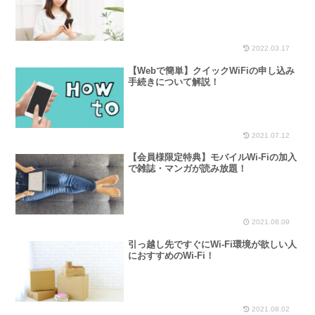
に！格安の月50GBプラン
2022.03.17
【Webで簡単】クイックWiFiの申し込み
手続きについて解説！
2021.07.12
【会員様限定特典】モバイルWi-Fiの加入
で雑誌・マンガが読み放題！
2021.08.09
引っ越し先ですぐにWi-Fi環境が欲しい人
におすすめのWi-Fi！