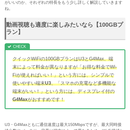
がいいのか、それぞれの特長をもう少し詳しく解説していきます
ね。
動画視聴も適度に楽しみたいなら【100GBプ
ラン】
クイックWiFiの100GBプランはU3とG4Max、端
末によって料金が異なりますが「お得な料金でWi-
Fiが使えればいい！」という方には、シンプルで
使いやすい端末
U3
、「スマホの充電など多機能な
端末がいい！」という方には、ディスプレイ付の
G4Max
がおすすめです！
U3・G4Maxともに通信速度は最大150Mbpsですが、最大同時接