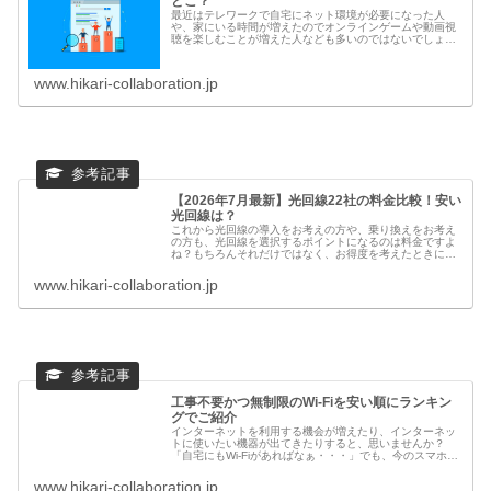
どこ？
最近はテレワークで自宅にネット環境が必要になった人
や、家にいる時間が増えたのでオンラインゲームや動画視
聴を楽しむことが増えた人なども多いのではないでしょう
か。当サイトでは何度も紹介しているように、自宅で通信
制限を気にすることなくインターネッ...
www.hikari-collaboration.jp
【2026年7月最新】光回線22社の料金比較！安い
光回線は？
これから光回線の導入をお考えの方や、乗り換えをお考え
の方も、光回線を選択するポイントになるのは料金ですよ
ね？もちろんそれだけではなく、お得度を考えたときに
は、契約によるキャッシュバックも外せません。通信費ト
ータルの費用を考えれば、光回線と特...
www.hikari-collaboration.jp
工事不要かつ無制限のWi-Fiを安い順にランキン
グでご紹介
インターネットを利用する機会が増えたり、インターネッ
トに使いたい機器が出てきたりすると、思いませんか？
「自宅にもWi-Fiがあればなぁ・・・」でも、今のスマホ代
だけでも持て余しているのに、固定費になる通信費をこれ
以上は増やしたくないし、光回...