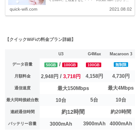
イルWi-Fi」と検索すると・・・「Pocket WiFi（ポケット
ワイファイ）」や、「WiMAX（ワイマックス）」な...
quick-wifi.com
2021.08.02
【クイックWiFiの料金プラン詳細】
U3
G4Max
Macaroon 3
/
データ容量
無制限
50GB
100GB
100GB
/
4,158円
4,730円
月額料金
2,948円
3,718円
最大4Mbps
通信速度
最大150Mbps
5台
10台
最大同時接続台数
10台
約12時間
約20時間
連続通信時間
3900mAh
4000mAh
バッテリー容量
3000mAh