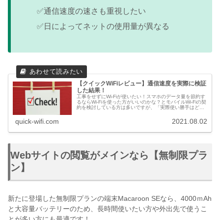
✅通信速度の速さも重視したい
✅日によってネットの使用量が異なる
【クイックWiFiレビュー】通信速度を実際に検証
した結果！
工事をせずにWi-Fiが使いたい！スマホのデータ量を節約す
るならWi-Fiを使った方がいいのかな？とモバイルWi-Fiの契
約を検討している方は多いですが、「実際使い勝手はどう
なの？」と気になっている方も多いのではないでしょう
か。そこで当コラ...
quick-wifi.com
2021.08.02
Webサイトの閲覧がメインなら【無制限プラ
ン】
新たに登場した無制限プランの端末Macaroon SEなら、4000ｍAh
と大容量バッテリーのため、長時間使いたい方や外出先で使うこ
とが多い方にも最適です！