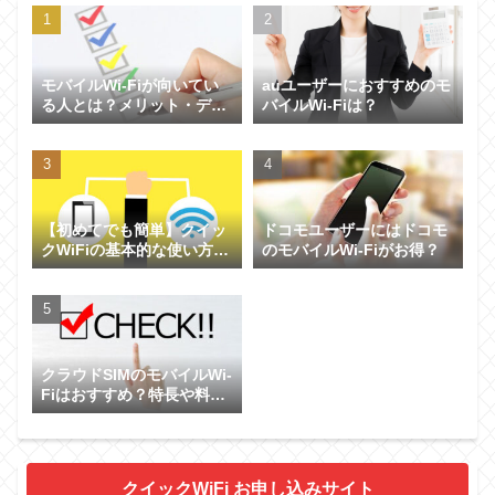
モバイルWi-Fiが向いてい
auユーザーにおすすめのモ
る人とは？メリット・デメ
バイルWi-Fiは？
リットを解説！
【初めてでも簡単】クイッ
ドコモユーザーにはドコモ
クWiFiの基本的な使い方か
のモバイルWi-Fiがお得？
ら困ったときのトラブル対
策までわかりやすく解説
クラウドSIMのモバイルWi-
Fiはおすすめ？特長や料金
について