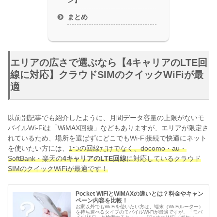
まとめ
エリアの広さで選ぶなら【4キャリアのLTE回
線に対応】クラウドSIMのクイックWiFiが最
適
以前別記事でも紹介したように、月間データ容量の上限がないモ
バイルWi-Fiは「WiMAX回線」などもありますが、エリアが限定さ
れているため、場所を選ばずにどこでもWi-Fi接続で快適にネット
を使いたい方には、
1つの回線だけでなく、docomo・au・
SoftBank・楽天の
4キャリアのLTE回線
に対応しているクラウド
SIMのクイックWiFiが最適です！
Pocket WiFiとWiMAXの違いとは？料金やキャン
ペーン内容を比較！
お家以外でもWi-Fiを使いたい方は、端末（Wi-Fiルーター）
を持ち運べるタイプのモバイルWi-Fiが最適ですが、「モバ